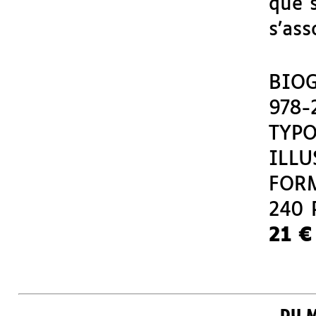
que s
s’ass
BIO
978-
TYPO
ILLU
FORM
240 
21 €
DU 