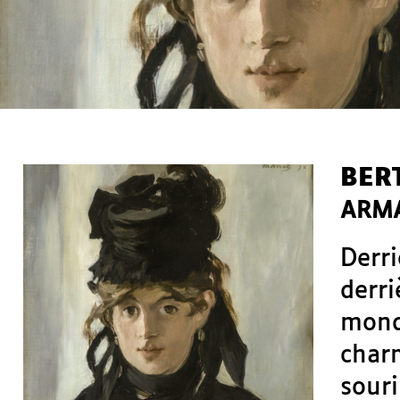
BER
ARM
Derri
derri
monda
char
sour