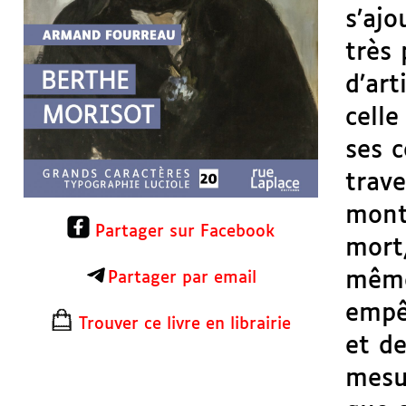
s’ajo
très
d’art
celle
ses c
trave
montr
Partager sur Facebook
mort,
même
Partager par email
empê
Trouver ce livre en librairie
et de
mesur