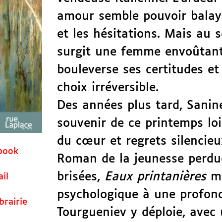
amour semble pouvoir balay
et les hésitations. Mais au 
surgit une femme envoûtant
bouleverse ses certitudes et
choix irréversible.
Des années plus tard, Sanin
souvenir de ce printemps loi
du cœur et regrets silencieu
book
Roman de la jeunesse perdue
brisées,
Eaux printanières
mê
il
psychologique à une profond
brairie
Tourgueniev y déploie, avec 