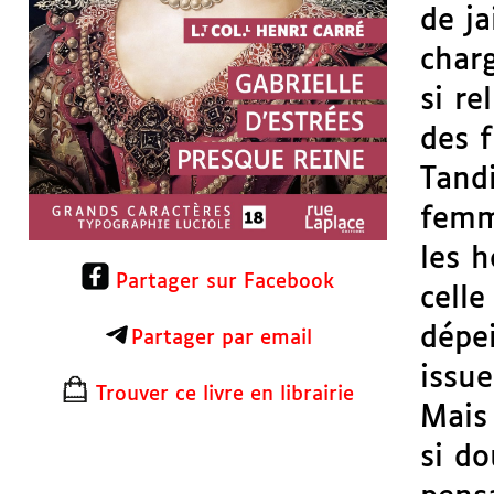
de ja
charg
si re
des f
Tandi
femme
les 
Partager sur Facebook
celle
dépe
Partager par email
issue
Trouver ce livre en librairie
Mais 
si do