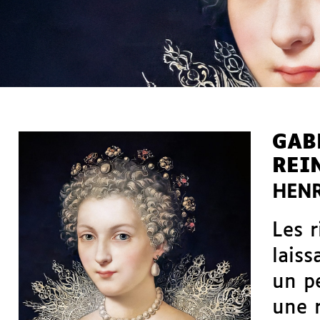
GAB
REI
HENR
Les 
laiss
un p
une 