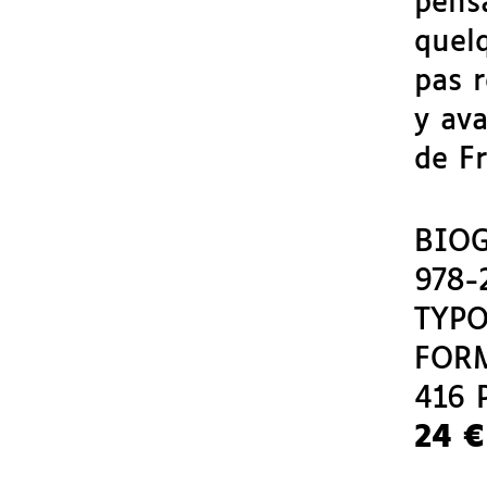
pens
quelq
pas r
y ava
de Fr
BIO
978-
TYPO
FORM
416 
24 €