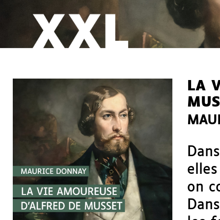
LA 
MUS
MAU
Dans
elle
on c
Dans