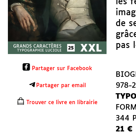
les 
imagi
de s
grâce
pas 
Partager sur Facebook
BIOG
978-2
Partager par email
TYPO
Trouver ce livre en librairie
FORM
344 
21 €