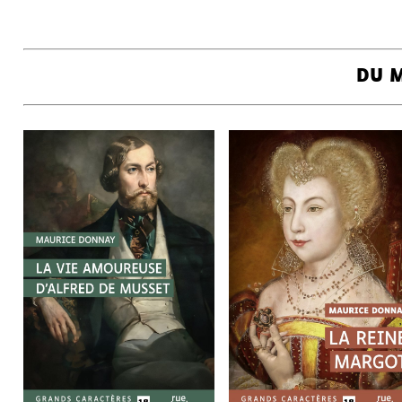
DU 
LA VIE AMOUREUSE
LA REINE MARGOT
MAURICE
MAURICE
D’ALFRED DE
DONNAY
DONNAY
MUSSET