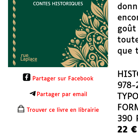
donne
encor
goût 
toute
que t
HIST
Partager sur Facebook
978-
Partager par email
TYPO
FORM
Trouver ce livre en librairie
390 
22 €