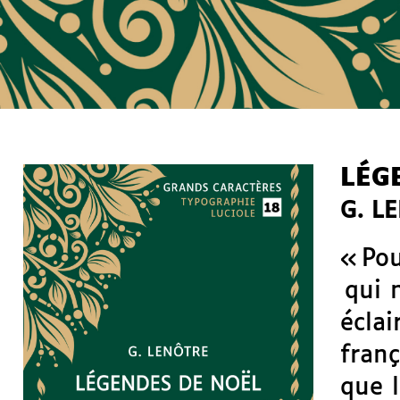
LÉG
G. L
« Pou
qui n
éclai
franç
que 