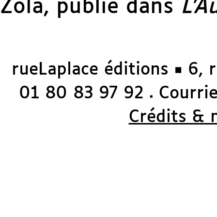
Zola, publié dans
L’A
rueLaplace éditions ◼ 6, 
01 80 83 97 92
Courriel
◼
Crédits & 