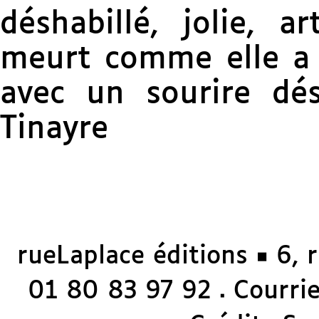
déshabillé, jolie, ar
meurt comme elle a v
avec un sourire dé
Tinayre
rueLaplace éditions ◼ 6, 
01 80 83 97 92
Courriel
◼