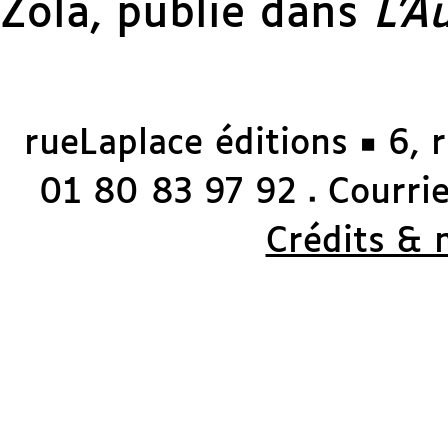
Zola, publié dans
L’A
rueLaplace éditions ◼ 6, 
01 80 83 97 92
Courriel
◼
Crédits & 