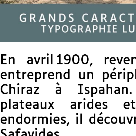
En avril 1900, reve
entreprend un péripl
Chiraz à Ispahan
plateaux arides e
endormies, il découvr
Safavides.