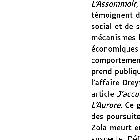
L’Assommoir
témoignent 
social et de 
mécanismes h
économiques 
comportement
prend publiq
l’affaire Dre
article
J’accu
L’Aurore
. Ce 
des poursuites
Zola meurt e
suspecte. Déf