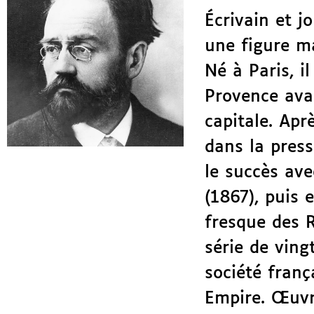
Écrivain et j
une figure m
Né à Paris, i
Provence ava
capitale. Apr
dans la presse
le succès av
(1867), puis 
fresque des 
série de ving
société franç
Empire. Œuv