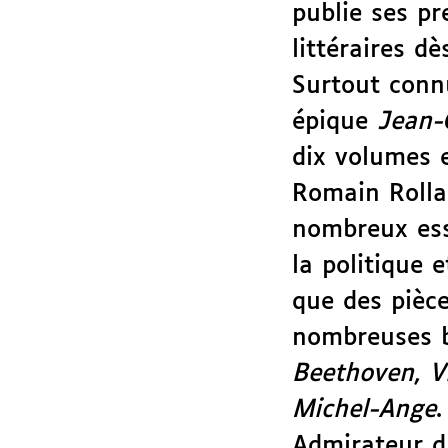
publie ses p
littéraires dè
Surtout conn
épique
Jean-
dix volumes 
Romain Rolla
nombreux essa
la politique e
que des pièce
nombreuses b
Beethoven
,
V
Michel-Ange
.
Admirateur 