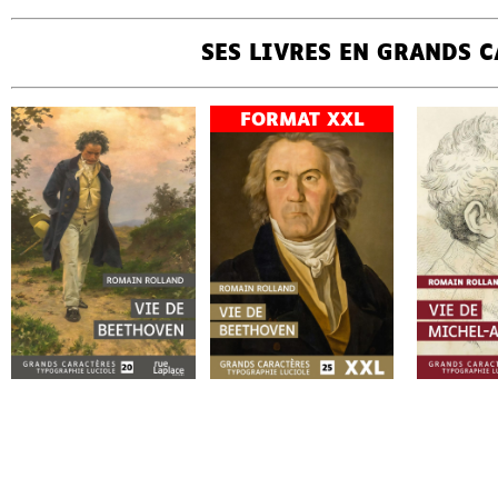
SES LIVRES EN GRANDS 
ROMAIN
VIE DE
ROM
VIE DE
ROMAIN
VIE DE
BEETHOVEN
MICHE
ROLLAND
ROLL
BEETHOVEN
ROLLAND